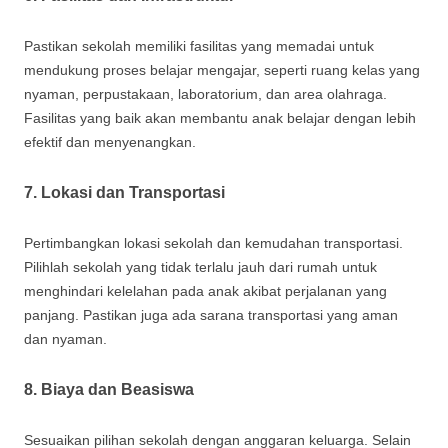
Pastikan sekolah memiliki fasilitas yang memadai untuk
mendukung proses belajar mengajar, seperti ruang kelas yang
nyaman, perpustakaan, laboratorium, dan area olahraga.
Fasilitas yang baik akan membantu anak belajar dengan lebih
efektif dan menyenangkan.
7. Lokasi dan Transportasi
Pertimbangkan lokasi sekolah dan kemudahan transportasi.
Pilihlah sekolah yang tidak terlalu jauh dari rumah untuk
menghindari kelelahan pada anak akibat perjalanan yang
panjang. Pastikan juga ada sarana transportasi yang aman
dan nyaman.
8. Biaya dan Beasiswa
Sesuaikan pilihan sekolah dengan anggaran keluarga. Selain