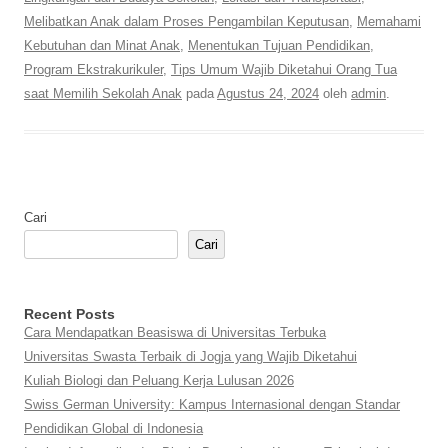
Melibatkan Anak dalam Proses Pengambilan Keputusan
,
Memahami
Kebutuhan dan Minat Anak
,
Menentukan Tujuan Pendidikan
,
Program Ekstrakurikuler
,
Tips Umum Wajib Diketahui Orang Tua
saat Memilih Sekolah Anak
pada
Agustus 24, 2024
oleh
admin
.
Cari
Cari
Recent Posts
Cara Mendapatkan Beasiswa di Universitas Terbuka
Universitas Swasta Terbaik di Jogja yang Wajib Diketahui
Kuliah Biologi dan Peluang Kerja Lulusan 2026
Swiss German University: Kampus Internasional dengan Standar
Pendidikan Global di Indonesia