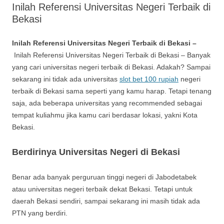
Inilah Referensi Universitas Negeri Terbaik di
Bekasi
Inilah Referensi Universitas Negeri Terbaik di Bekasi –
Inilah Referensi Universitas Negeri Terbaik di Bekasi – Banyak
yang cari universitas negeri terbaik di Bekasi. Adakah? Sampai
sekarang ini tidak ada universitas
slot bet 100 rupiah
negeri
terbaik di Bekasi sama seperti yang kamu harap. Tetapi tenang
saja, ada beberapa universitas yang recommended sebagai
tempat kuliahmu jika kamu cari berdasar lokasi, yakni Kota
Bekasi.
Berdirinya Universitas Negeri di Bekasi
Benar ada banyak perguruan tinggi negeri di Jabodetabek
atau universitas negeri terbaik dekat Bekasi. Tetapi untuk
daerah Bekasi sendiri, sampai sekarang ini masih tidak ada
PTN yang berdiri.