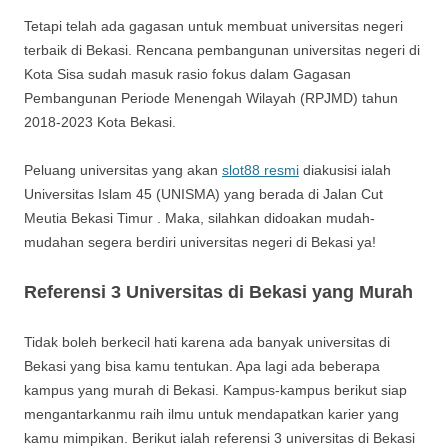
Tetapi telah ada gagasan untuk membuat universitas negeri
terbaik di Bekasi. Rencana pembangunan universitas negeri di
Kota Sisa sudah masuk rasio fokus dalam Gagasan
Pembangunan Periode Menengah Wilayah (RPJMD) tahun
2018-2023 Kota Bekasi.
Peluang universitas yang akan
slot88 resmi
diakusisi ialah
Universitas Islam 45 (UNISMA) yang berada di Jalan Cut
Meutia Bekasi Timur . Maka, silahkan didoakan mudah-
mudahan segera berdiri universitas negeri di Bekasi ya!
Referensi 3 Universitas di Bekasi yang Murah
Tidak boleh berkecil hati karena ada banyak universitas di
Bekasi yang bisa kamu tentukan. Apa lagi ada beberapa
kampus yang murah di Bekasi. Kampus-kampus berikut siap
mengantarkanmu raih ilmu untuk mendapatkan karier yang
kamu mimpikan. Berikut ialah referensi 3 universitas di Bekasi