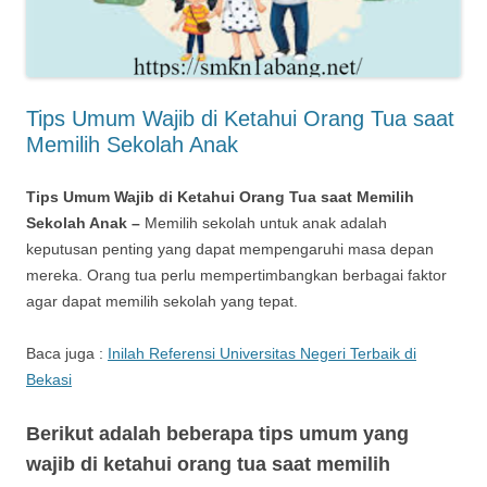
Tips Umum Wajib di Ketahui Orang Tua saat
Memilih Sekolah Anak
Tips Umum Wajib di Ketahui Orang Tua saat Memilih
Sekolah Anak –
Memilih sekolah untuk anak adalah
keputusan penting yang dapat mempengaruhi masa depan
mereka. Orang tua perlu mempertimbangkan berbagai faktor
agar dapat memilih sekolah yang tepat.
Baca juga :
Inilah Referensi Universitas Negeri Terbaik di
Bekasi
Berikut adalah beberapa tips umum yang
wajib di ketahui orang tua saat memilih