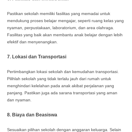
Pastikan sekolah memiliki fasilitas yang memadai untuk
mendukung proses belajar mengajar, seperti ruang kelas yang
nyaman, perpustakaan, laboratorium, dan area olahraga.
Fasilitas yang baik akan membantu anak belajar dengan lebih
efektif dan menyenangkan.
7. Lokasi dan Transportasi
Pertimbangkan lokasi sekolah dan kemudahan transportasi.
Pilihlah sekolah yang tidak terlalu jauh dari rumah untuk
menghindari kelelahan pada anak akibat perjalanan yang
panjang. Pastikan juga ada sarana transportasi yang aman
dan nyaman.
8. Biaya dan Beasiswa
Sesuaikan pilihan sekolah dengan anggaran keluarga. Selain