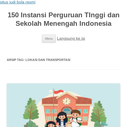
situs judi bola resmi
150 Instansi Perguruan TInggi dan
Sekolah Menengah Indonesia
Langsung ke isi
Menu
ARSIP TAG:
LOKASI DAN TRANSPORTASI