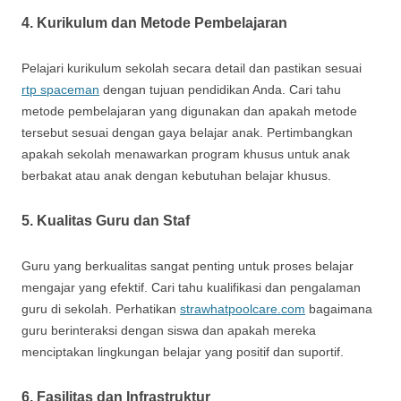
4. Kurikulum dan Metode Pembelajaran
Pelajari kurikulum sekolah secara detail dan pastikan sesuai
rtp spaceman
dengan tujuan pendidikan Anda. Cari tahu
metode pembelajaran yang digunakan dan apakah metode
tersebut sesuai dengan gaya belajar anak. Pertimbangkan
apakah sekolah menawarkan program khusus untuk anak
berbakat atau anak dengan kebutuhan belajar khusus.
5. Kualitas Guru dan Staf
Guru yang berkualitas sangat penting untuk proses belajar
mengajar yang efektif. Cari tahu kualifikasi dan pengalaman
guru di sekolah. Perhatikan
strawhatpoolcare.com
bagaimana
guru berinteraksi dengan siswa dan apakah mereka
menciptakan lingkungan belajar yang positif dan suportif.
6. Fasilitas dan Infrastruktur