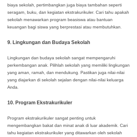
biaya sekolah, pertimbangkan juga biaya tambahan seperti
seragam, buku, dan kegiatan ekstrakurikuler. Cari tahu apakah
sekolah menawarkan program beasiswa atau bantuan
keuangan bagi siswa yang berprestasi atau membutuhkan.
9. Lingkungan dan Budaya Sekolah
Lingkungan dan budaya sekolah sangat mempengaruhi
perkembangan anak. Pilihlah sekolah yang memiliki lingkungan
yang aman, ramah, dan mendukung. Pastikan juga nilai-nilai
yang diajarkan di sekolah sejalan dengan nilai-nilai keluarga
Anda.
10. Program Ekstrakurikuler
Program ekstrakurikuler sangat penting untuk
mengembangkan bakat dan minat anak di luar akademik. Cari
tahu kegiatan ekstrakurikuler yang ditawarkan oleh sekolah