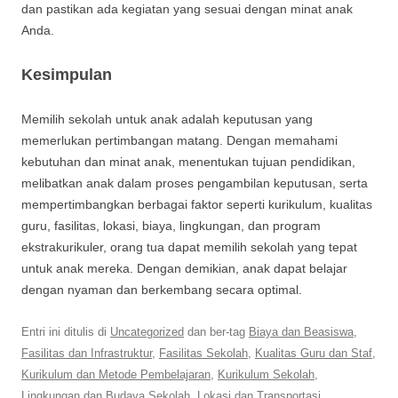
dan pastikan ada kegiatan yang sesuai dengan minat anak
Anda.
Kesimpulan
Memilih sekolah untuk anak adalah keputusan yang
memerlukan pertimbangan matang. Dengan memahami
kebutuhan dan minat anak, menentukan tujuan pendidikan,
melibatkan anak dalam proses pengambilan keputusan, serta
mempertimbangkan berbagai faktor seperti kurikulum, kualitas
guru, fasilitas, lokasi, biaya, lingkungan, dan program
ekstrakurikuler, orang tua dapat memilih sekolah yang tepat
untuk anak mereka. Dengan demikian, anak dapat belajar
dengan nyaman dan berkembang secara optimal.
Entri ini ditulis di
Uncategorized
dan ber-tag
Biaya dan Beasiswa
,
Fasilitas dan Infrastruktur
,
Fasilitas Sekolah
,
Kualitas Guru dan Staf
,
Kurikulum dan Metode Pembelajaran
,
Kurikulum Sekolah
,
Lingkungan dan Budaya Sekolah
,
Lokasi dan Transportasi
,