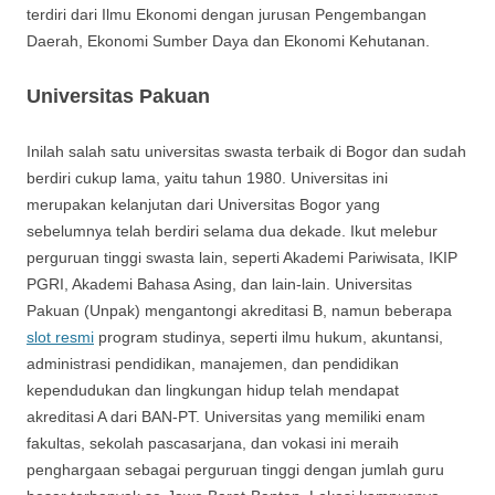
terdiri dari Ilmu Ekonomi dengan jurusan Pengembangan
Daerah, Ekonomi Sumber Daya dan Ekonomi Kehutanan.
Universitas Pakuan
Inilah salah satu universitas swasta terbaik di Bogor dan sudah
berdiri cukup lama, yaitu tahun 1980. Universitas ini
merupakan kelanjutan dari Universitas Bogor yang
sebelumnya telah berdiri selama dua dekade. Ikut melebur
perguruan tinggi swasta lain, seperti Akademi Pariwisata, IKIP
PGRI, Akademi Bahasa Asing, dan lain-lain. Universitas
Pakuan (Unpak) mengantongi akreditasi B, namun beberapa
slot resmi
program studinya, seperti ilmu hukum, akuntansi,
administrasi pendidikan, manajemen, dan pendidikan
kependudukan dan lingkungan hidup telah mendapat
akreditasi A dari BAN-PT. Universitas yang memiliki enam
fakultas, sekolah pascasarjana, dan vokasi ini meraih
penghargaan sebagai perguruan tinggi dengan jumlah guru