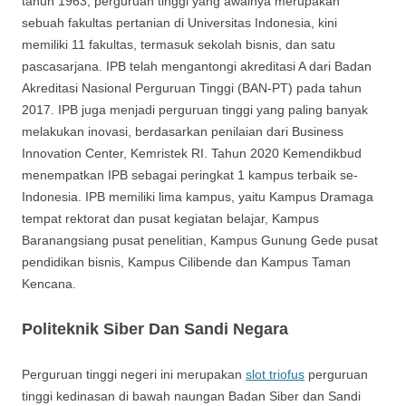
tahun 1963, perguruan tinggi yang awalnya merupakan
sebuah fakultas pertanian di Universitas Indonesia, kini
memiliki 11 fakultas, termasuk sekolah bisnis, dan satu
pascasarjana. IPB telah mengantongi akreditasi A dari Badan
Akreditasi Nasional Perguruan Tinggi (BAN-PT) pada tahun
2017. IPB juga menjadi perguruan tinggi yang paling banyak
melakukan inovasi, berdasarkan penilaian dari Business
Innovation Center, Kemristek RI. Tahun 2020 Kemendikbud
menempatkan IPB sebagai peringkat 1 kampus terbaik se-
Indonesia. IPB memiliki lima kampus, yaitu Kampus Dramaga
tempat rektorat dan pusat kegiatan belajar, Kampus
Baranangsiang pusat penelitian, Kampus Gunung Gede pusat
pendidikan bisnis, Kampus Cilibende dan Kampus Taman
Kencana.
Politeknik Siber Dan Sandi Negara
Perguruan tinggi negeri ini merupakan
slot triofus
perguruan
tinggi kedinasan di bawah naungan Badan Siber dan Sandi