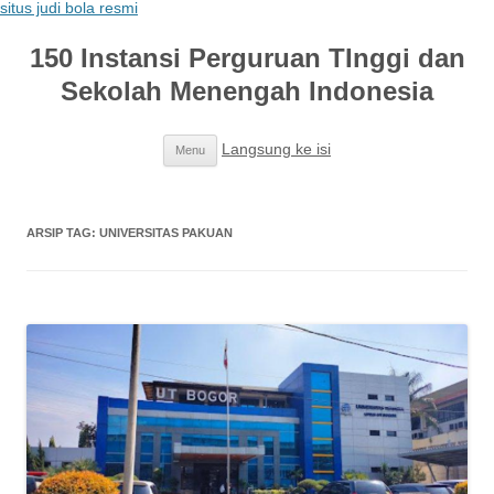
situs judi bola resmi
150 Instansi Perguruan TInggi dan
Sekolah Menengah Indonesia
Langsung ke isi
Menu
ARSIP TAG:
UNIVERSITAS PAKUAN