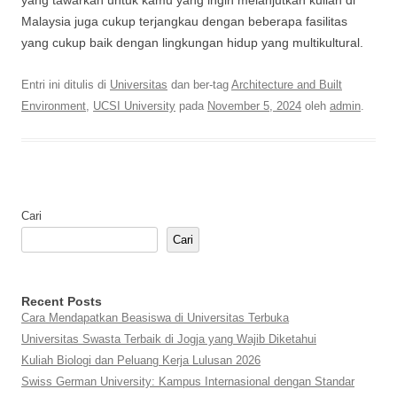
yang tawarkan untuk kamu yang ingin melanjutkan kuliah di
Malaysia juga cukup terjangkau dengan beberapa fasilitas
yang cukup baik dengan lingkungan hidup yang multikultural.
Entri ini ditulis di
Universitas
dan ber-tag
Architecture and Built
Environment
,
UCSI University
pada
November 5, 2024
oleh
admin
.
Cari
Cari
Recent Posts
Cara Mendapatkan Beasiswa di Universitas Terbuka
Universitas Swasta Terbaik di Jogja yang Wajib Diketahui
Kuliah Biologi dan Peluang Kerja Lulusan 2026
Swiss German University: Kampus Internasional dengan Standar