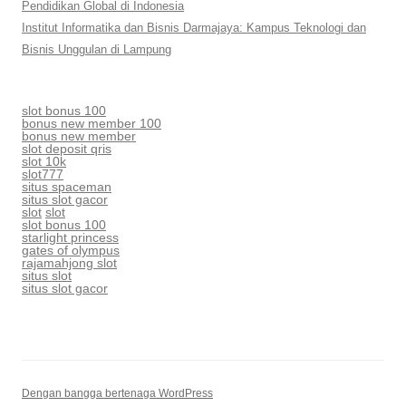
Pendidikan Global di Indonesia
Institut Informatika dan Bisnis Darmajaya: Kampus Teknologi dan
Bisnis Unggulan di Lampung
slot bonus 100
bonus new member 100
bonus new member
slot deposit qris
slot 10k
slot777
situs spaceman
situs slot gacor
slot
slot
slot bonus 100
starlight princess
gates of olympus
rajamahjong slot
situs slot
situs slot gacor
Dengan bangga bertenaga WordPress