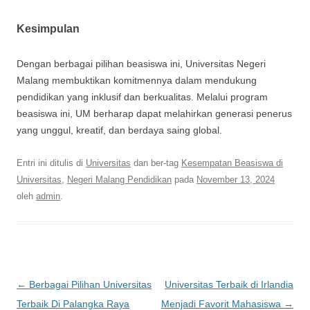
Kesimpulan
Dengan berbagai pilihan beasiswa ini, Universitas Negeri
Malang membuktikan komitmennya dalam mendukung
pendidikan yang inklusif dan berkualitas. Melalui program
beasiswa ini, UM berharap dapat melahirkan generasi penerus
yang unggul, kreatif, dan berdaya saing global.
Entri ini ditulis di
Universitas
dan ber-tag
Kesempatan Beasiswa di
Universitas
,
Negeri Malang Pendidikan
pada
November 13, 2024
oleh
admin
.
Navigasi
←
Berbagai Pilihan Universitas
Universitas Terbaik di Irlandia
Tulisan
Terbaik Di Palangka Raya
Menjadi Favorit Mahasiswa
→