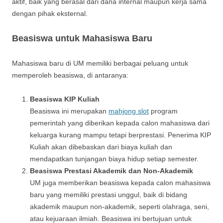
aktif, baik yang berasal dari dana internal maupun kerja sama
dengan pihak eksternal.
Beasiswa untuk Mahasiswa Baru
Mahasiswa baru di UM memiliki berbagai peluang untuk
memperoleh beasiswa, di antaranya:
Beasiswa KIP Kuliah
Beasiswa ini merupakan
mahjong slot
program
pemerintah yang diberikan kepada calon mahasiswa dari
keluarga kurang mampu tetapi berprestasi. Penerima KIP
Kuliah akan dibebaskan dari biaya kuliah dan
mendapatkan tunjangan biaya hidup setiap semester.
Beasiswa Prestasi Akademik dan Non-Akademik
UM juga memberikan beasiswa kepada calon mahasiswa
baru yang memiliki prestasi unggul, baik di bidang
akademik maupun non-akademik, seperti olahraga, seni,
atau kejuaraan ilmiah. Beasiswa ini bertujuan untuk