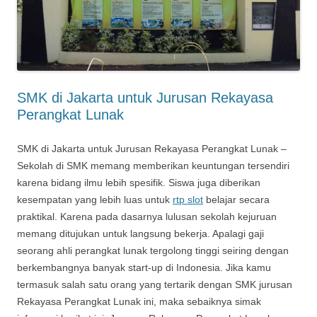
SMK di Jakarta untuk Jurusan Rekayasa
Perangkat Lunak
SMK di Jakarta untuk Jurusan Rekayasa Perangkat Lunak –
Sekolah di SMK memang memberikan keuntungan tersendiri
karena bidang ilmu lebih spesifik. Siswa juga diberikan
kesempatan yang lebih luas untuk
rtp slot
belajar secara
praktikal. Karena pada dasarnya lulusan sekolah kejuruan
memang ditujukan untuk langsung bekerja. Apalagi gaji
seorang ahli perangkat lunak tergolong tinggi seiring dengan
berkembangnya banyak start-up di Indonesia. Jika kamu
termasuk salah satu orang yang tertarik dengan SMK jurusan
Rekayasa Perangkat Lunak ini, maka sebaiknya simak