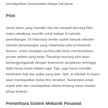
mendapatkan kesempatan belajar hal dasar.
Pilot
Untuk kamu yang memiliki cita-cita menjadi seorang Pilot,
maka sebaiknya memilih untuk belajar di sekolah
penerbangan. Di Indonesia sendiri sudah banyak sekolah-
sekolah penerbangan yang melahirkan pilot profesional.
Namun, untuk menjalani profesi pilot tentu membutuhkan
proses seleksi yang ketat. Pasalnya seorang pilot akan
bertanggungjawab dengan keamanan perjalanan sehingga
tidak hanya butuh telaten saja. Tapi, juga harus memiliki
kesehatan fisik dan psikis yang baik. Jadi, di sekolah ini kamu
akan mendapatkan bekal ilmu tersebut. Sementara untuk
enjadi pilot dan mendapatkan lisensi terbang harus melalui
tahap tertentu.
Pemelihara Sistem Mekanik Pesawat