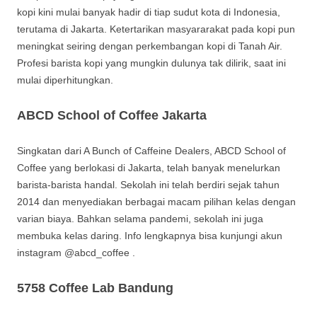
kopi kini mulai banyak hadir di tiap sudut kota di Indonesia,
terutama di Jakarta. Ketertarikan masyararakat pada kopi pun
meningkat seiring dengan perkembangan kopi di Tanah Air.
Profesi barista kopi yang mungkin dulunya tak dilirik, saat ini
mulai diperhitungkan.
ABCD School of Coffee Jakarta
Singkatan dari A Bunch of Caffeine Dealers, ABCD School of
Coffee yang berlokasi di Jakarta, telah banyak menelurkan
barista-barista handal. Sekolah ini telah berdiri sejak tahun
2014 dan menyediakan berbagai macam pilihan kelas dengan
varian biaya. Bahkan selama pandemi, sekolah ini juga
membuka kelas daring. Info lengkapnya bisa kunjungi akun
instagram @abcd_coffee .
5758 Coffee Lab Bandung