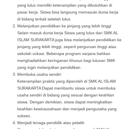
yang lulus memiliki keterampilan yang dibutuhkan di
pasar kerja. Siswa bisa langsung memasuki dunia kerja
di bidang terkait setelah lulus.
Melanjutkan pendidikan ke jenjang yang lebih tinggi
Selain masuk dunia kerja Siswa yang lulus dari SMK AL
ISLAM SURAKARTA juga bisa melanjutkan pendidikan ke
jenjang yang lebih tinggi, seperti perguruan tinggi atau
sekolah vokasi. Beberapa program sarjana bahkan
menghadiahkan keringanan khusus bagi lulusan SMK
yang ingin melanjutkan pendidikan.
Membuka usaha sendiri
Keterampilan praktis yang diperoleh di SMK AL ISLAM
SURAKARTA Dapat membantu siswa untuk membuka
usaha sendiri di bidang yang sesuai dengan keahlian
siswa. Dengan demikian, siswa dapat meningkatkan
keahlian kewirausahaan dan menjadi pengusaha yang
sukses.
Menjadi tenaga pendidik atau pelatih