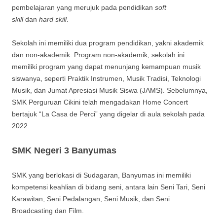
pembelajaran yang merujuk pada pendidikan
soft
skill
dan
hard skill
.
Sekolah ini memiliki dua program pendidikan, yakni akademik
dan non-akademik. Program non-akademik, sekolah ini
memiliki program yang dapat menunjang kemampuan musik
siswanya, seperti Praktik Instrumen, Musik Tradisi, Teknologi
Musik, dan Jumat Apresiasi Musik Siswa (JAMS). Sebelumnya,
SMK Perguruan Cikini telah mengadakan Home Concert
bertajuk “La Casa de Perci” yang digelar di aula sekolah pada
2022.
SMK Negeri 3 Banyumas
SMK yang berlokasi di Sudagaran, Banyumas ini memiliki
kompetensi keahlian di bidang seni, antara lain Seni Tari, Seni
Karawitan, Seni Pedalangan, Seni Musik, dan Seni
Broadcasting dan Film.