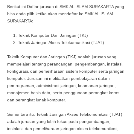
Berikut ini Daftar jurusan di SMK AL ISLAM SURAKARTA yang
bisa anda pilih ketika akan mendaftar ke SMK AL ISLAM
SURAKARTA:
Teknik Komputer Dan Jaringan (TKJ)
Teknik Jaringan Akses Telekomunikasi (TJAT)
Teknik Komputer dan Jaringan (TKJ) adalah jurusan yang
mempelajari tentang perancangan, pengembangan, instalasi,
konfigurasi, dan pemeliharaan sistem komputer serta jaringan
komputer. Jurusan ini melibatkan pembelajaran dalam
pemrograman, administrasi jaringan, keamanan jaringan,
manajemen basis data, serta penggunaan perangkat keras
dan perangkat lunak komputer.
Sementara itu, Teknik Jaringan Akses Telekomunikasi (TJAT)
adalah jurusan yang lebih fokus pada pengembangan,
instalasi, dan pemeliharaan jaringan akses telekomunikasi,