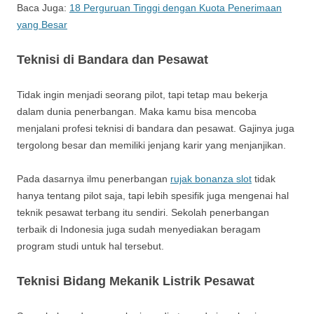
Baca Juga:
18 Perguruan Tinggi dengan Kuota Penerimaan
yang Besar
Teknisi di Bandara dan Pesawat
Tidak ingin menjadi seorang pilot, tapi tetap mau bekerja
dalam dunia penerbangan. Maka kamu bisa mencoba
menjalani profesi teknisi di bandara dan pesawat. Gajinya juga
tergolong besar dan memiliki jenjang karir yang menjanjikan.
Pada dasarnya ilmu penerbangan
rujak bonanza slot
tidak
hanya tentang pilot saja, tapi lebih spesifik juga mengenai hal
teknik pesawat terbang itu sendiri. Sekolah penerbangan
terbaik di Indonesia juga sudah menyediakan beragam
program studi untuk hal tersebut.
Teknisi Bidang Mekanik Listrik Pesawat