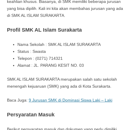
keahlian khusus. Biasanya, di SMK memiliki beberapa jurusan
yang bisa dipilih. Kali ini kita akan membahas jurusan yang ada
di SMK AL ISLAM SURAKARTA.
Profil SMK AL Islam Surakarta
Nama Sekolah : SMK AL ISLAM SURAKARTA
Status : Swasta
Telepon : (0271) 714321
Alamat : JL. PARANG KESIT NO. 03
SMK AL ISLAM SURAKARTA merupakan salah satu sekolah
menengah kejuaruan (SMK) yang ada di Kota Surakarta.
Baca Juga:
9 Jurusan SMK di Dominasi Siswa Laki – Laki
Persyaratan Masuk
Berikut persyaratan masuk dan dokumen yang perlu dimiliki