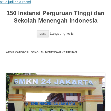
situs judi bola resmi
150 Instansi Perguruan TInggi dan
Sekolah Menengah Indonesia
Langsung ke isi
Menu
ARSIP KATEGORI:
SEKOLAH MENENGAH KEJURUAN