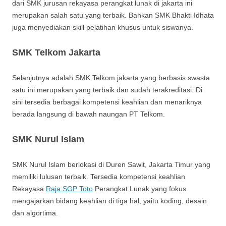
dari SMK jurusan rekayasa perangkat lunak di jakarta ini
merupakan salah satu yang terbaik. Bahkan SMK Bhakti Idhata
juga menyediakan skill pelatihan khusus untuk siswanya.
SMK Telkom Jakarta
Selanjutnya adalah SMK Telkom jakarta yang berbasis swasta
satu ini merupakan yang terbaik dan sudah terakreditasi. Di
sini tersedia berbagai kompetensi keahlian dan menariknya
berada langsung di bawah naungan PT Telkom.
SMK Nurul Islam
SMK Nurul Islam berlokasi di Duren Sawit, Jakarta Timur yang
memiliki lulusan terbaik. Tersedia kompetensi keahlian
Rekayasa
Raja SGP Toto
Perangkat Lunak yang fokus
mengajarkan bidang keahlian di tiga hal, yaitu koding, desain
dan algortima.