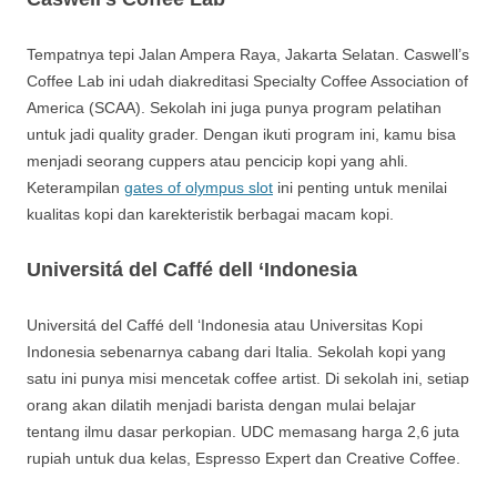
Tempatnya tepi Jalan Ampera Raya, Jakarta Selatan. Caswell’s
Coffee Lab ini udah diakreditasi Specialty Coffee Association of
America (SCAA). Sekolah ini juga punya program pelatihan
untuk jadi quality grader. Dengan ikuti program ini, kamu bisa
menjadi seorang cuppers atau pencicip kopi yang ahli.
Keterampilan
gates of olympus slot
ini penting untuk menilai
kualitas kopi dan karekteristik berbagai macam kopi.
Universitá del Caffé dell ‘Indonesia
Universitá del Caffé dell ‘Indonesia atau Universitas Kopi
Indonesia sebenarnya cabang dari Italia. Sekolah kopi yang
satu ini punya misi mencetak coffee artist. Di sekolah ini, setiap
orang akan dilatih menjadi barista dengan mulai belajar
tentang ilmu dasar perkopian. UDC memasang harga 2,6 juta
rupiah untuk dua kelas, Espresso Expert dan Creative Coffee.