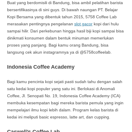
Buat yang berdomisili di Bandung, bisa ambil pelatihan barista
bersertifikasinya di sini guys. Di bawah naungan PT. Belajar
Kopi Bersama yang dibentuk tahun 2015, 5758 Coffee Lab
merasakan pentingnya pengelanan
slot gacor
kopi dari hulu
sampai hilir. Dari perkebunan hingga hasil biji kopi sampai bisa
dinikmati konsumen dalam bentuk minuman memerlukan
proses yang panjang. Bagi kamu orang Bandung, bisa
langsung cek akun instagramnya ya di @5758coffeelab.
Indonesia Coffee Academy
Bagi kamu pencinta kopi sejati pasti sudah tahu dengan salah
satu kedai kopi populer yang satu ini. Berlokasi di Anomali
Coffee, Jl. Senopati No. 19, Indonesia Coffee Academy (ICA)
membuka kesempatan bagi mereka barista pemula yang ingin
mempelajari ilmu kopi lebih dalam. Program kelas barista di
kedai ini meliputi basic espresso, latte art, dan cupping.
Caswell’s Coffee Lab