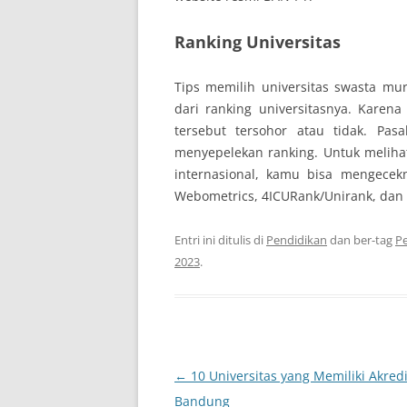
Ranking Universitas
Tips memilih universitas swasta mu
dari ranking universitasnya. Kare
tersebut tersohor atau tidak. Pa
menyepelekan ranking. Untuk melihat 
internasional, kamu bisa mengecekn
Webometrics, 4ICURank/Unirank, dan 
Entri ini ditulis di
Pendidikan
dan ber-tag
Pe
2023
.
Navigasi
←
10 Universitas yang Memiliki Akredi
Tulisan
Bandung