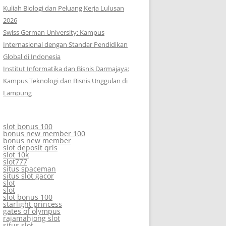
Kuliah Biologi dan Peluang Kerja Lulusan
2026
Swiss German University: Kampus
Internasional dengan Standar Pendidikan
Global di Indonesia
Institut Informatika dan Bisnis Darmajaya:
Kampus Teknologi dan Bisnis Unggulan di
Lampung
slot bonus 100
bonus new member 100
bonus new member
slot deposit qris
slot 10k
slot777
situs spaceman
situs slot gacor
slot
slot
slot bonus 100
starlight princess
gates of olympus
rajamahjong slot
situs slot