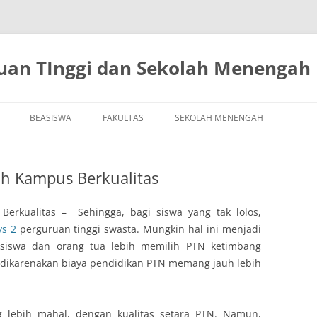
ruan TInggi dan Sekolah Menengah
Langsung
ke
BEASISWA
FAKULTAS
SEKOLAH MENENGAH
isi
ih Kampus Berkualitas
Berkualitas – Sehingga, bagi siswa yang tak lolos,
s 2
perguruan tinggi swasta. Mungkin hal ini menjadi
 siswa dan orang tua lebih memilih PTN ketimbang
tu dikarenakan biaya pendidikan PTN memang jauh lebih
g lebih mahal, dengan kualitas setara PTN. Namun,